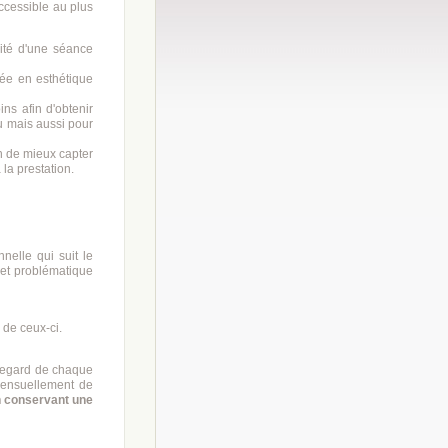
accessible au plus
nité d'une séance
ée en esthétique
ns afin d'obtenir
au mais aussi pour
n de mieux capter
la prestation.
nelle qui suit le
é et problématique
 de ceux-ci.
 regard de chaque
 mensuellement de
 conservant une