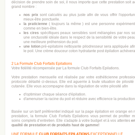
décision de prendre soin de soi, il nous importe que cette prestation soit 
grand nombre :
nos prix
sont calculés au plus juste afin de vous offrir l'opportu
mieux-être ponctuelle.
la praticienne
( toujours la même ) est une personne expériment
comme en bien-être.
les cires
spécifiques peaux sensibles sont mélangées par nos soi
une onctuosité idéale dans le respect de la sensibilité de votre pe
une meilleure préhension du poil.
une lotion
pré-epilatoire nettoyante pilodresseur sera appliquée afi
le poil. Une crème douceur coton hydratante post épilation achèvera 
2 Formules : Club , Club Privilège, Club VIP
2 La Formule Club Forfaits Epilations
Votre fidélité récompensée par La formule Club Forfaits Epilations.
Votre prestation mensuelle est réalisée par votre esthéticienne profession
protocole détaillé ci-dessus. Elle est aguerrie à toute situation de pilosit
cutanée. Elle vous accompagne dans la régulation de votre pilosité afin
d'optimiser chaque séance d'épilation.
d'amenuiser la racine du poil et réduire avec efficience la production
Basée su
Basée sur un tarif préférentiel indiqué sur la page épilation en orange en
prestation, la formule Club Forfaits Epilations vous permet de profiter
soins complets d’entretien. Elle s'adapte à votre budget et à vos attentes
en
qualité de prestation et de produits haut de gamme!
UNE FORMULE
CLUB FORFAITS EPILATIONS
EXCEPTIONNELLE