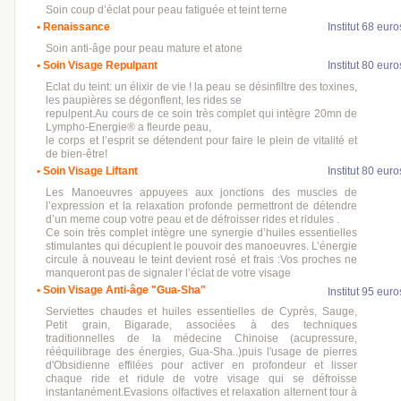
Soin coup d’éclat pour peau fatiguée et teint terne
• Renaissance
Institut 68 euro
Soin anti-âge pour peau mature et atone
• Soin Visage Repulpant
Institut 80 euro
Eclat du teint: un élixir de vie ! la peau se désinfiltre des toxines,
les paupières se dégonflent, les rides se
repulpent.Au cours de ce soin très complet qui intègre 20mn de
Lympho-Energie® a fleurde peau,
le corps et l’esprit se détendent pour faire le plein de vitalité et
de bien-être!
• Soin Visage Liftant
Institut 80 euro
Les Manoeuvres appuyees aux jonctions des muscles de
l’expression et la relaxation profonde permettront de détendre
d’un meme coup votre peau et de défroisser rides et ridules .
Ce soin très complet intègre une synergie d’huiles essentielles
stimulantes qui décuplent le pouvoir des manoeuvres. L’énergie
circule à nouveau le teint devient rosé et frais :Vos proches ne
manqueront pas de signaler l’éclat de votre visage
• Soin Visage Anti-âge "Gua-Sha"
Institut 95 euro
Serviettes chaudes et huiles essentielles de Cyprès, Sauge,
Petit grain, Bigarade, associées à des techniques
traditionnelles de la médecine Chinoise (acupressure,
rééquilibrage des énergies, Gua-Sha..)puis l'usage de pierres
d'Obsidienne effilées pour activer en profondeur et lisser
chaque ride et ridule de votre visage qui se défroisse
instantanément.Evasions olfactives et relaxation alternent tour à