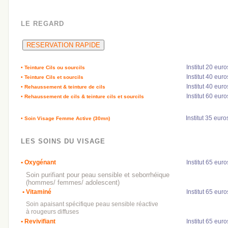
LE REGARD
RESERVATION RAPIDE
Institut 20 euro
•
Teinture Cils ou sourcils
Institut 40 euro
•
Teintu
re Cils et sourcils
Institut 40 euro
• Rehaussement & teinture de cils
Institut 60 euro
•
Rehaussement de cils & teinture cils et sourcils
abc
Institut 35 euros
• Soin Visage Femme Active (30mn)
LES SOINS DU VISAGE
• Oxygénant
Institut 65 euro
Soin purifiant pour peau sensible et seborrhéique
(hommes/ femmes/ adolescent)
•
Vitaminé
Institut 65 euro
Soin apaisant spécifique peau sensible réactive
à rougeurs diffuses
• Revivifiant
Institut 65 euro